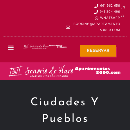
661 962 658
EN
941 304 498
ES
WHATSAPP
BOOKING@APARTAMENTO
S3000.COM
RESERVAR
Ciudades Y
Pueblos