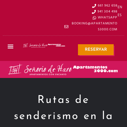
661 962 658
EN
941 304 498
ES
WHATSAPP
BOOKING@APARTAMENTO
S3000.COM
RESERVAR
Rutas de
senderismo en la