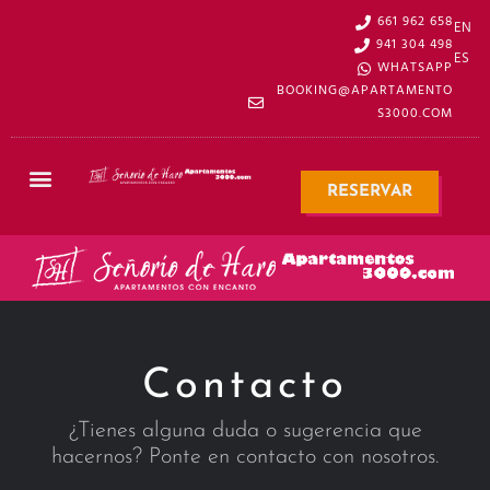
661 962 658
EN
941 304 498
ES
WHATSAPP
BOOKING@APARTAMENTO
S3000.COM
RESERVAR
Contacto
¿Tienes alguna duda o sugerencia que
hacernos? Ponte en contacto con nosotros.