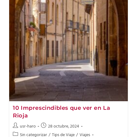
10 Imprescindibles que ver en La
Rioja
usr-haro
28 octubre, 2024
Sin categorizar
/
Tips de Viaje
/
Viajes