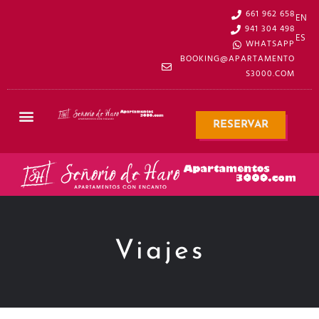
661 962 658
EN
941 304 498
ES
WHATSAPP
BOOKING@APARTAMENTO
S3000.COM
RESERVAR
Viajes